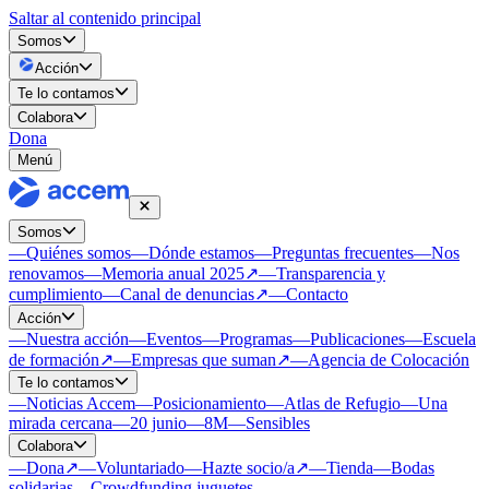
Saltar al contenido principal
Somos
Acción
Te lo contamos
Colabora
Dona
Menú
Somos
—
Quiénes somos
—
Dónde estamos
—
Preguntas frecuentes
—
Nos
renovamos
—
Memoria anual 2025
↗
—
Transparencia y
cumplimiento
—
Canal de denuncias
↗
—
Contacto
Acción
—
Nuestra acción
—
Eventos
—
Programas
—
Publicaciones
—
Escuela
de formación
↗
—
Empresas que suman
↗
—
Agencia de Colocación
Te lo contamos
—
Noticias Accem
—
Posicionamiento
—
Atlas de Refugio
—
Una
mirada cercana
—
20 junio
—
8M
—
Sensibles
Colabora
—
Dona
↗
—
Voluntariado
—
Hazte socio/a
↗
—
Tienda
—
Bodas
solidarias
—
Crowdfunding juguetes