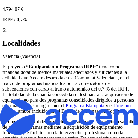
4.794,87 €
IRPF / 0,7%
Sí
Localidades
Valencia (Valencia)
El proyecto
“Equipamiento Programas IRPF”
tiene como
finalidad dotar de medios materiales adecuados y suficientes a la
actividad que Accem desarrolla en la Comunitat Valenciana, en el
marco de programas financiados por la convocatoria de
subvenciones con cargo al tramo autonómico del 0,7 % del IRPF.
La totalidad de la cuantía concedida se destinará a la adquisición de
equipamiento para dos programas consolidados dirigidos a personas
en situación de sinhogarismo: el
Programa Blanquita
y el
Programa
Medea
, ambos incluidos en el Eje 13 de Personas sin Hogar.
El objetivo general del proyecto es garantizar el adecuado desarrollo
de ambos programas mediante la adquisición de equipamiento
funcional que facilite tanto la intervención profesional como la