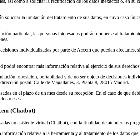
s, así como a solicitar la rectificación de los datos inexactos o, en su 
 solicitar la limitación del tratamiento de sus datos, en cuyo caso únic
ción particular, las personas interesadas podrán oponerse al tratamient
ones.
decisiones individualizadas por parte de Accem que puedan afectarles, 
 podrá encontrar más información relativa al ejercicio de sus derechos
imitación, oposición, portabilidad y de no ser objeto de decisiones indiv
a dirección postal: Calle de Magallanes, 3, Planta 8, 28015 Madrid.
sadas en el plazo de un mes desde su recepción. En el caso de que debid
 dos meses.
cem (Chatbot)
as un asistente virtual (Chatbot), con la finalidad de atender las pregu
 información relativa a la herramienta y al tratamiento de los datos que