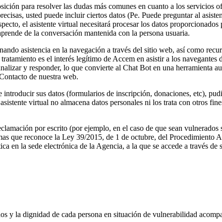
sposición para resolver las dudas más comunes en cuanto a los servicios 
recisas, usted puede incluir ciertos datos (Pe. Puede preguntar al asist
respecto, el asistente virtual necesitará procesar los datos proporcionado
 aprende de la conversación mantenida con la persona usuaria.
ionando asistencia en la navegación a través del sitio web, así como rec
e tratamiento es el interés legítimo de Accem en asistir a los navegantes
ara analizar y responder, lo que convierte al Chat Bot en una herramient
e Contacto de nuestra web.
ntroducir sus datos (formularios de inscripción, donaciones, etc), pudi
asistente virtual no almacena datos personales ni los trata con otros fin
reclamación por escrito (por ejemplo, en el caso de que sean vulnerados
rmas que reconoce la Ley 39/2015, de 1 de octubre, del Procedimiento 
ca en la sede electrónica de la Agencia, a la que se accede a través de
chos y la dignidad de cada persona en situación de vulnerabilidad acom