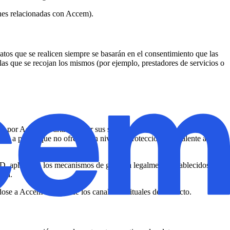
ones relacionadas con Accem).
tos que se realicen siempre se basarán en el consentimiento que las
 las que se recojan los mismos (por ejemplo, prestadores de servicios o
dos por Accem podrían prestar sus servicios desde fuera de la Unión
luso a países que no ofrecen un nivel de protección equivalente al del
PD, aplicando los mecanismos de garantía legalmente establecidos,
sma.
dose a Accem a través de los canales habituales de contacto.