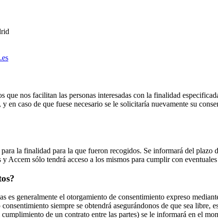
rid
.es
que nos facilitan las personas interesadas con la finalidad especific
s, y en caso de que fuese necesario se le solicitaría nuevamente su cons
 para la finalidad para la que fueron recogidos. Se informará del plazo 
 y Accem sólo tendrá acceso a los mismos para cumplir con eventuales 
tos?
sadas es generalmente el otorgamiento de consentimiento expreso mediant
o consentimiento siempre se obtendrá asegurándonos de que sea libre, es
del cumplimiento de un contrato entre las partes) se le informará en el m