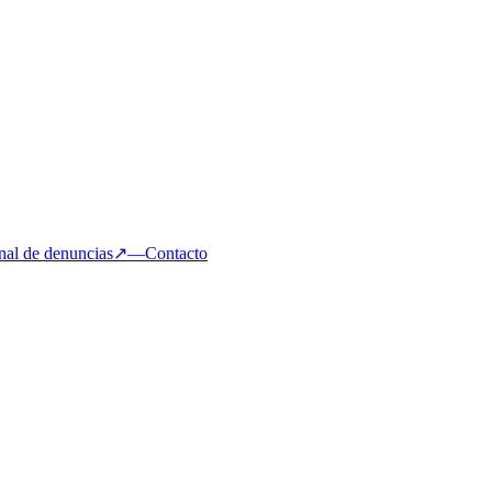
nal de denuncias
↗
—
Contacto