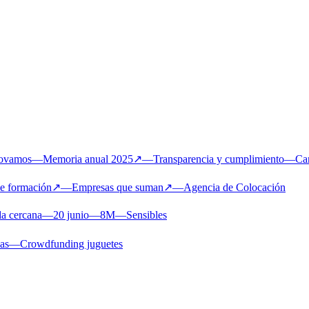
novamos
—
Memoria anual 2025
↗
—
Transparencia y cumplimiento
—
Ca
de formación
↗
—
Empresas que suman
↗
—
Agencia de Colocación
a cercana
—
20 junio
—
8M
—
Sensibles
ias
—
Crowdfunding juguetes