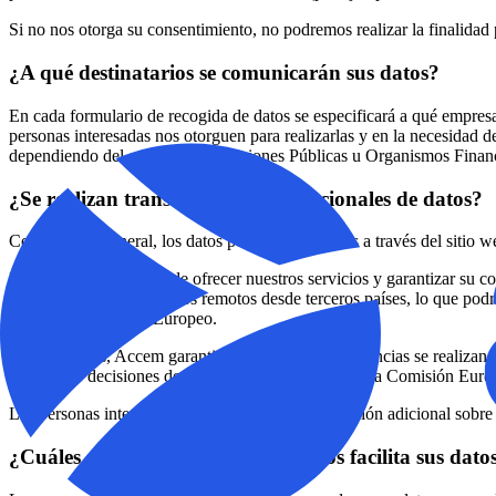
Si no nos otorga su consentimiento, no podremos realizar la finalidad
¿A qué destinatarios se comunicarán sus datos?
En cada formulario de recogida de datos se especificará a qué empresa
personas interesadas nos otorguen para realizarlas y en la necesidad de
dependiendo del caso Administraciones Públicas u Organismos Financ
¿Se realizan transferencias internacionales de datos?
Con carácter general, los datos personales tratados a través del siti
No obstante, con el fin de ofrecer nuestros servicios y garantizar su
Europea o permitir accesos remotos desde terceros países, lo que podría
Espacio Económico Europeo.
En tales casos, Accem garantiza que dichas transferencias se realizan
tales como decisiones de adecuación adoptadas por la Comisión Europe
Las personas interesadas pueden solicitar información adicional sobre 
¿Cuáles son sus derechos cuando nos facilita sus dato