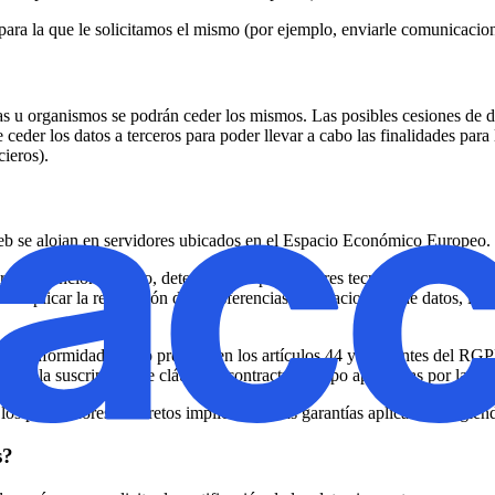
 para la que le solicitamos el mismo (por ejemplo, enviarle comunicaci
s u organismos se podrán ceder los mismos. Las posibles cesiones de da
 ceder los datos a terceros para poder llevar a cabo las finalidades para
ieros).
o web se alojan en servidores ubicados en el Espacio Económico Europeo.
 correcto funcionamiento, determinados proveedores tecnológicos utiliza
 implicar la realización de transferencias internacionales de datos, inc
 de conformidad con lo previsto en los artículos 44 y siguientes del RG
a o la suscripción de cláusulas contractuales tipo aprobadas por la mi
los proveedores concretos implicados y las garantías aplicadas dirigién
s?