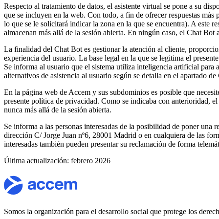
Respecto al tratamiento de datos, el asistente virtual se pone a su di
que se incluyen en la web. Con todo, a fin de ofrecer respuestas más p
lo que se le solicitará indicar la zona en la que se encuentra). A este 
almacenan más allá de la sesión abierta. En ningún caso, el Chat Bot
La finalidad del Chat Bot es gestionar la atención al cliente, proporc
experiencia del usuario. La base legal en la que se legitima el present
Se informa al usuario que el sistema utiliza inteligencia artificial p
alternativos de asistencia al usuario según se detalla en el apartado d
En la página web de Accem y sus subdominios es posible que necesite i
presente política de privacidad. Como se indicaba con anterioridad, el 
nunca más allá de la sesión abierta.
Se informa a las personas interesadas de la posibilidad de poner una 
dirección C/ Jorge Juan nº6, 28001 Madrid o en cualquiera de las fo
interesadas también pueden presentar su reclamación de forma telemáti
Última actualización: febrero 2026
Somos la organización para el desarrollo social que protege los dere