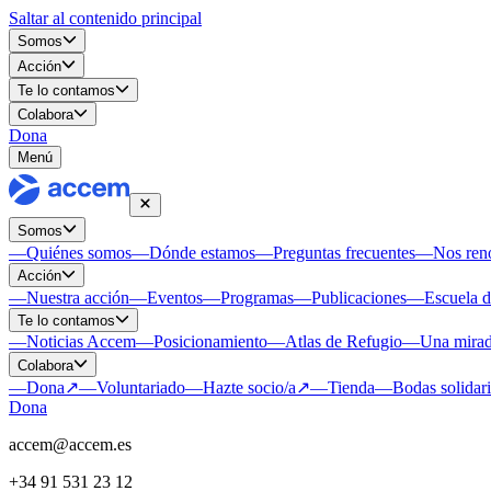
Saltar al contenido principal
Somos
Acción
Te lo contamos
Colabora
Dona
Menú
Somos
—
Quiénes somos
—
Dónde estamos
—
Preguntas frecuentes
—
Nos re
Acción
—
Nuestra acción
—
Eventos
—
Programas
—
Publicaciones
—
Escuela 
Te lo contamos
—
Noticias Accem
—
Posicionamiento
—
Atlas de Refugio
—
Una mirad
Colabora
—
Dona
↗
—
Voluntariado
—
Hazte socio/a
↗
—
Tienda
—
Bodas solidar
Dona
accem@accem.es
+34 91 531 23 12