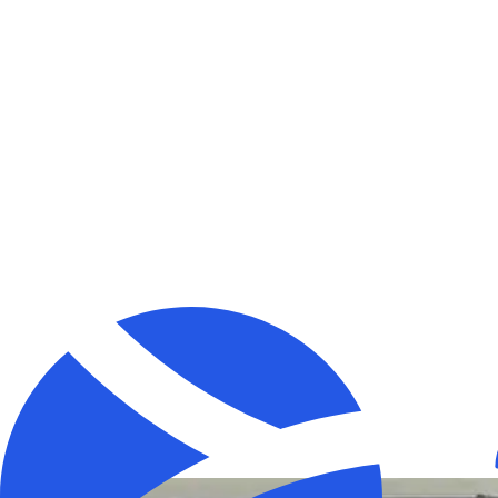
Participación y voluntariado
Fomentamos la participación activa de la sociedad en los ámbitos de
actuación de Accem mediante actividades de voluntariado. Las
personas voluntarias en Accem coinciden en que esta labor les aporta
mucho más de lo que dan. Gracias a ellas hacemos más y mejor.
Alianzas y redes
Participamos en más de 250 redes, plataformas y espacios de
coordinación a nivel internacional, europeo, estatal, autonómico,
provincial y local. Este trabajo en red permite fortalecer las alianzas
con otras entidades e impulsar acciones conjuntas relacionadas con la
principales temáticas de nuestro trabajo.