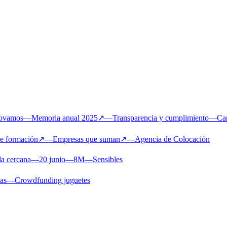
novamos
—
Memoria anual 2025
↗
—
Transparencia y cumplimiento
—
Ca
de formación
↗
—
Empresas que suman
↗
—
Agencia de Colocación
a cercana
—
20 junio
—
8M
—
Sensibles
ias
—
Crowdfunding juguetes