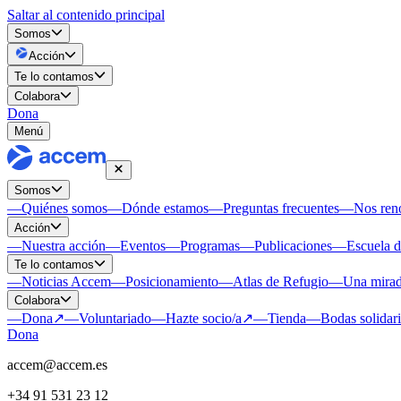
Saltar al contenido principal
Somos
Acción
Te lo contamos
Colabora
Dona
Menú
Somos
—
Quiénes somos
—
Dónde estamos
—
Preguntas frecuentes
—
Nos re
Acción
—
Nuestra acción
—
Eventos
—
Programas
—
Publicaciones
—
Escuela 
Te lo contamos
—
Noticias Accem
—
Posicionamiento
—
Atlas de Refugio
—
Una mirad
Colabora
—
Dona
↗
—
Voluntariado
—
Hazte socio/a
↗
—
Tienda
—
Bodas solidar
Dona
accem@accem.es
+34 91 531 23 12