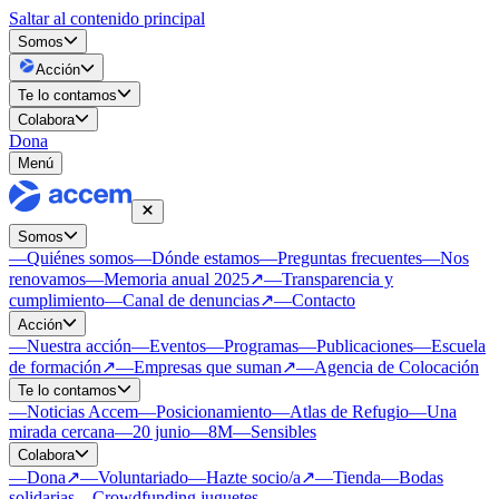
Saltar al contenido principal
Somos
Acción
Te lo contamos
Colabora
Dona
Menú
Somos
—
Quiénes somos
—
Dónde estamos
—
Preguntas frecuentes
—
Nos
renovamos
—
Memoria anual 2025
↗
—
Transparencia y
cumplimiento
—
Canal de denuncias
↗
—
Contacto
Acción
—
Nuestra acción
—
Eventos
—
Programas
—
Publicaciones
—
Escuela
de formación
↗
—
Empresas que suman
↗
—
Agencia de Colocación
Te lo contamos
—
Noticias Accem
—
Posicionamiento
—
Atlas de Refugio
—
Una
mirada cercana
—
20 junio
—
8M
—
Sensibles
Colabora
—
Dona
↗
—
Voluntariado
—
Hazte socio/a
↗
—
Tienda
—
Bodas
solidarias
—
Crowdfunding juguetes