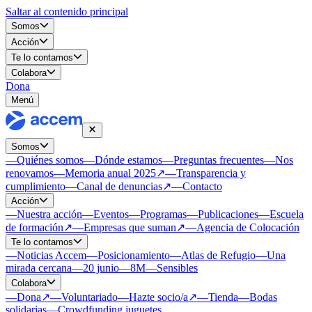
Saltar al contenido principal
Somos
Acción
Te lo contamos
Colabora
Dona
Menú
Somos
—
Quiénes somos
—
Dónde estamos
—
Preguntas frecuentes
—
Nos
renovamos
—
Memoria anual 2025
↗
—
Transparencia y
cumplimiento
—
Canal de denuncias
↗
—
Contacto
Acción
—
Nuestra acción
—
Eventos
—
Programas
—
Publicaciones
—
Escuela
de formación
↗
—
Empresas que suman
↗
—
Agencia de Colocación
Te lo contamos
—
Noticias Accem
—
Posicionamiento
—
Atlas de Refugio
—
Una
mirada cercana
—
20 junio
—
8M
—
Sensibles
Colabora
—
Dona
↗
—
Voluntariado
—
Hazte socio/a
↗
—
Tienda
—
Bodas
solidarias
—
Crowdfunding juguetes