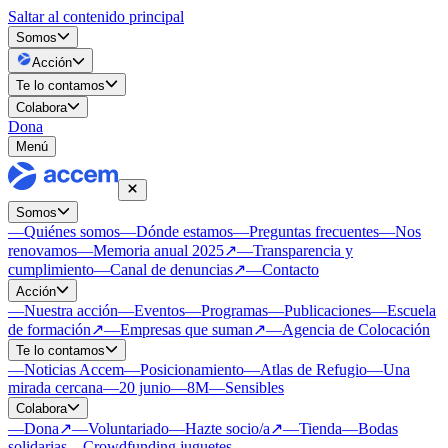
Saltar al contenido principal
Somos
Acción
Te lo contamos
Colabora
Dona
Menú
Somos
—
Quiénes somos
—
Dónde estamos
—
Preguntas frecuentes
—
Nos
renovamos
—
Memoria anual 2025
↗
—
Transparencia y
cumplimiento
—
Canal de denuncias
↗
—
Contacto
Acción
—
Nuestra acción
—
Eventos
—
Programas
—
Publicaciones
—
Escuela
de formación
↗
—
Empresas que suman
↗
—
Agencia de Colocación
Te lo contamos
—
Noticias Accem
—
Posicionamiento
—
Atlas de Refugio
—
Una
mirada cercana
—
20 junio
—
8M
—
Sensibles
Colabora
—
Dona
↗
—
Voluntariado
—
Hazte socio/a
↗
—
Tienda
—
Bodas
solidarias
—
Crowdfunding juguetes