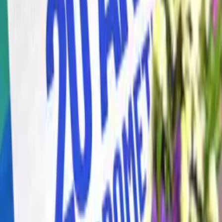
calle acceso a mercado central (aguilar de campo)
Almería
Añadir al calendario
♡ Me interesa
Eventos relacionados
Fútbol sin fronteras
23 de mayo de 2026
—
Guadalajara
La música rompe fronteras
10 de junio de 2026
—
Sevilla
Ventanielles, el barrio que quiero”
11 de junio de 2026
—
Oviedo
Noticias relacionadas