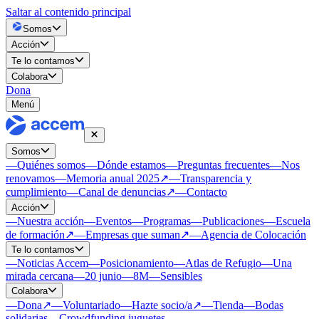
Saltar al contenido principal
Somos
Acción
Te lo contamos
Colabora
Dona
Menú
Somos
—
Quiénes somos
—
Dónde estamos
—
Preguntas frecuentes
—
Nos
renovamos
—
Memoria anual 2025
↗
—
Transparencia y
cumplimiento
—
Canal de denuncias
↗
—
Contacto
Acción
—
Nuestra acción
—
Eventos
—
Programas
—
Publicaciones
—
Escuela
de formación
↗
—
Empresas que suman
↗
—
Agencia de Colocación
Te lo contamos
—
Noticias Accem
—
Posicionamiento
—
Atlas de Refugio
—
Una
mirada cercana
—
20 junio
—
8M
—
Sensibles
Colabora
—
Dona
↗
—
Voluntariado
—
Hazte socio/a
↗
—
Tienda
—
Bodas
solidarias
—
Crowdfunding juguetes