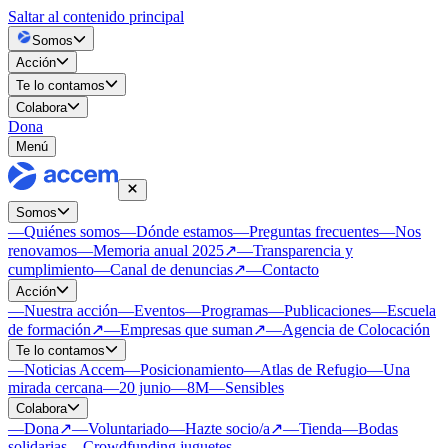
Saltar al contenido principal
Somos
Acción
Te lo contamos
Colabora
Dona
Menú
Somos
—
Quiénes somos
—
Dónde estamos
—
Preguntas frecuentes
—
Nos
renovamos
—
Memoria anual 2025
↗
—
Transparencia y
cumplimiento
—
Canal de denuncias
↗
—
Contacto
Acción
—
Nuestra acción
—
Eventos
—
Programas
—
Publicaciones
—
Escuela
de formación
↗
—
Empresas que suman
↗
—
Agencia de Colocación
Te lo contamos
—
Noticias Accem
—
Posicionamiento
—
Atlas de Refugio
—
Una
mirada cercana
—
20 junio
—
8M
—
Sensibles
Colabora
—
Dona
↗
—
Voluntariado
—
Hazte socio/a
↗
—
Tienda
—
Bodas
solidarias
—
Crowdfunding juguetes