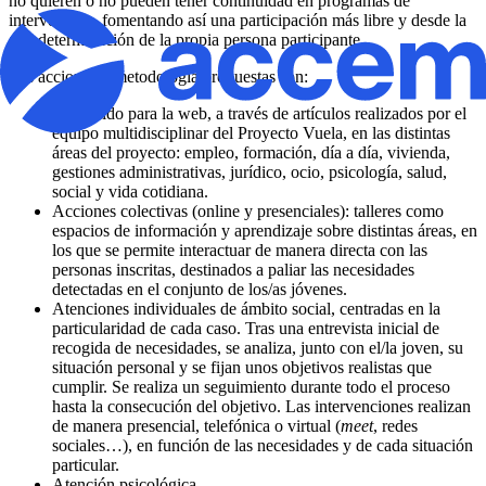
no quieren o no pueden tener continuidad en programas de
intervención, fomentando así una participación más libre y desde la
autodeterminación de la propia persona participante.
Las acciones y metodología propuestas son:
Contenido para la web, a través de artículos realizados por el
equipo multidisciplinar del Proyecto Vuela, en las distintas
áreas del proyecto: empleo, formación, día a día, vivienda,
gestiones administrativas, jurídico, ocio, psicología, salud,
social y vida cotidiana.
Acciones colectivas (online y presenciales): talleres como
espacios de información y aprendizaje sobre distintas áreas, en
los que se permite interactuar de manera directa con las
personas inscritas, destinados a paliar las necesidades
detectadas en el conjunto de los/as jóvenes.
Atenciones individuales de ámbito social, centradas en la
particularidad de cada caso. Tras una entrevista inicial de
recogida de necesidades, se analiza, junto con el/la joven, su
situación personal y se fijan unos objetivos realistas que
cumplir. Se realiza un seguimiento durante todo el proceso
hasta la consecución del objetivo. Las intervenciones realizan
de manera presencial, telefónica o virtual (
meet
, redes
sociales…), en función de las necesidades y de cada situación
particular.
Atención psicológica.