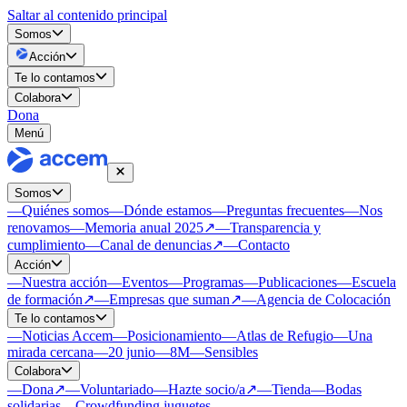
Saltar al contenido principal
Somos
Acción
Te lo contamos
Colabora
Dona
Menú
Somos
—
Quiénes somos
—
Dónde estamos
—
Preguntas frecuentes
—
Nos
renovamos
—
Memoria anual 2025
↗
—
Transparencia y
cumplimiento
—
Canal de denuncias
↗
—
Contacto
Acción
—
Nuestra acción
—
Eventos
—
Programas
—
Publicaciones
—
Escuela
de formación
↗
—
Empresas que suman
↗
—
Agencia de Colocación
Te lo contamos
—
Noticias Accem
—
Posicionamiento
—
Atlas de Refugio
—
Una
mirada cercana
—
20 junio
—
8M
—
Sensibles
Colabora
—
Dona
↗
—
Voluntariado
—
Hazte socio/a
↗
—
Tienda
—
Bodas
solidarias
—
Crowdfunding juguetes