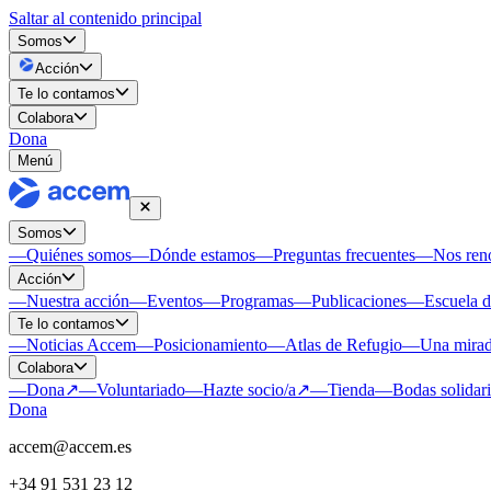
Saltar al contenido principal
Somos
Acción
Te lo contamos
Colabora
Dona
Menú
Somos
—
Quiénes somos
—
Dónde estamos
—
Preguntas frecuentes
—
Nos re
Acción
—
Nuestra acción
—
Eventos
—
Programas
—
Publicaciones
—
Escuela 
Te lo contamos
—
Noticias Accem
—
Posicionamiento
—
Atlas de Refugio
—
Una mirad
Colabora
—
Dona
↗
—
Voluntariado
—
Hazte socio/a
↗
—
Tienda
—
Bodas solidar
Dona
accem@accem.es
+34 91 531 23 12