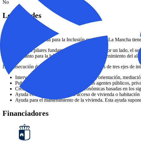
No
Localidades
Albacete y Guadalajara
El proyecto de Vivienda para la Inclusión en Castilla-La Mancha tiene 
Existen los dos pilares fundamentales del proyecto, por un lado, el ser
formación tanto para la búsqueda como para el mantenimiento del alqu
La consecución de los objetivos se realizará a través de tres ejes de in
Intervenciones de asesoramiento jurídico, orientación, mediació
Publicidad y sensibilización de todos los agentes públicos, pri
Creación de una bolsa de ayudas económicas basadas en los sig
Ayuda económica destinada al acceso de vivienda o habitación en
Ayuda para el mantenimiento de la vivienda. Esta ayuda supondrá
Financiadores