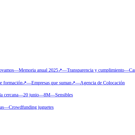
novamos
—
Memoria anual 2025
↗
—
Transparencia y cumplimiento
—
Ca
de formación
↗
—
Empresas que suman
↗
—
Agencia de Colocación
a cercana
—
20 junio
—
8M
—
Sensibles
ias
—
Crowdfunding juguetes