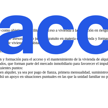
como objetivo de facilitar el acceso a vivienda a la población en riesgo
vicio de asesoramiento jurídico gratuito en materia de vivienda y formac
iler de viviendas o habitaciones.
tervenciones:
n y formación para el acceso y el mantenimiento de la vivienda de alqui
vados, que forman parte del mercado inmobiliario para favorecer el impu
uientes puntos:
 alquiler, ya sea por pago de fianza, primera mensualidad, suministros
 un apoyo en situaciones puntuales en las que la unidad familiar no pu