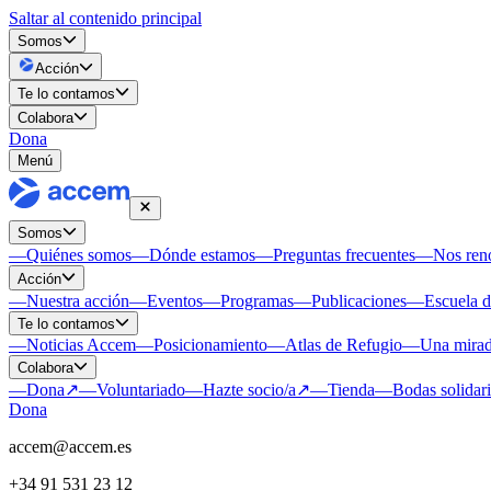
Saltar al contenido principal
Somos
Acción
Te lo contamos
Colabora
Dona
Menú
Somos
—
Quiénes somos
—
Dónde estamos
—
Preguntas frecuentes
—
Nos re
Acción
—
Nuestra acción
—
Eventos
—
Programas
—
Publicaciones
—
Escuela 
Te lo contamos
—
Noticias Accem
—
Posicionamiento
—
Atlas de Refugio
—
Una mirad
Colabora
—
Dona
↗
—
Voluntariado
—
Hazte socio/a
↗
—
Tienda
—
Bodas solidar
Dona
accem@accem.es
+34 91 531 23 12