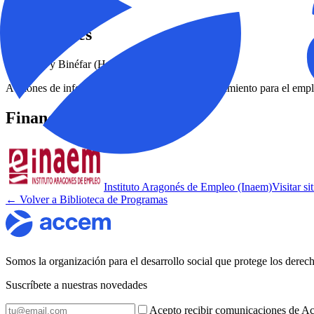
No
Localidades
Zaragoza y Binéfar (Huesca)
Acciones de información, orientación y acompañamiento para el emple
Financiadores
Instituto Aragonés de Empleo (Inaem)
Visitar s
← Volver a Biblioteca de Programas
Somos la organización para el desarrollo social que protege los dere
Suscríbete a nuestras novedades
Acepto recibir comunicaciones de Ac