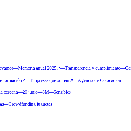
novamos
—
Memoria anual 2025
↗
—
Transparencia y cumplimiento
—
Ca
de formación
↗
—
Empresas que suman
↗
—
Agencia de Colocación
a cercana
—
20 junio
—
8M
—
Sensibles
ias
—
Crowdfunding juguetes