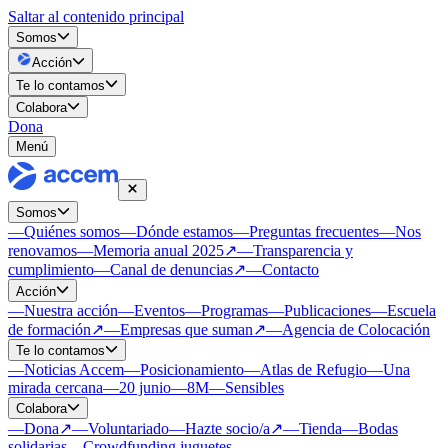
Saltar al contenido principal
Somos
Acción
Te lo contamos
Colabora
Dona
Menú
Somos
—
Quiénes somos
—
Dónde estamos
—
Preguntas frecuentes
—
Nos
renovamos
—
Memoria anual 2025
↗
—
Transparencia y
cumplimiento
—
Canal de denuncias
↗
—
Contacto
Acción
—
Nuestra acción
—
Eventos
—
Programas
—
Publicaciones
—
Escuela
de formación
↗
—
Empresas que suman
↗
—
Agencia de Colocación
Te lo contamos
—
Noticias Accem
—
Posicionamiento
—
Atlas de Refugio
—
Una
mirada cercana
—
20 junio
—
8M
—
Sensibles
Colabora
—
Dona
↗
—
Voluntariado
—
Hazte socio/a
↗
—
Tienda
—
Bodas
solidarias
—
Crowdfunding juguetes