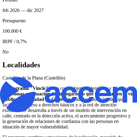
feb 2026
— dic 2027
Presupuesto
100.000 €
IRPF / 0,7%
No
Localidades
Castellón de la Plana (Castellón)
El
programa "Vincle"
tiene como objetivo identificar y acompañar
a
personas en situación de sinhogarismo que pernoctan en la vía
pública en la ciudad de Castellón
, estableciendo vínculos que
faciliten su acceso a derechos básicos y a la red de atención
existente. Se desarrolla a través de un modelo de intervención en
calle, centrado en la detección activa, el acercamiento progresivo y
la generación de relaciones de confianza con las personas en
situación de mayor vulnerabilidad.