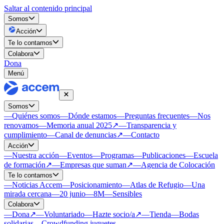
Saltar al contenido principal
Somos
Acción
Te lo contamos
Colabora
Dona
Menú
Somos
—
Quiénes somos
—
Dónde estamos
—
Preguntas frecuentes
—
Nos
renovamos
—
Memoria anual 2025
↗
—
Transparencia y
cumplimiento
—
Canal de denuncias
↗
—
Contacto
Acción
—
Nuestra acción
—
Eventos
—
Programas
—
Publicaciones
—
Escuela
de formación
↗
—
Empresas que suman
↗
—
Agencia de Colocación
Te lo contamos
—
Noticias Accem
—
Posicionamiento
—
Atlas de Refugio
—
Una
mirada cercana
—
20 junio
—
8M
—
Sensibles
Colabora
—
Dona
↗
—
Voluntariado
—
Hazte socio/a
↗
—
Tienda
—
Bodas
solidarias
—
Crowdfunding juguetes