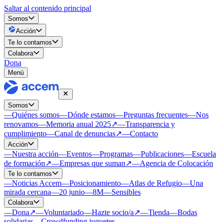
Saltar al contenido principal
Somos
Acción
Te lo contamos
Colabora
Dona
Menú
Somos
—
Quiénes somos
—
Dónde estamos
—
Preguntas frecuentes
—
Nos
renovamos
—
Memoria anual 2025
↗
—
Transparencia y
cumplimiento
—
Canal de denuncias
↗
—
Contacto
Acción
—
Nuestra acción
—
Eventos
—
Programas
—
Publicaciones
—
Escuela
de formación
↗
—
Empresas que suman
↗
—
Agencia de Colocación
Te lo contamos
—
Noticias Accem
—
Posicionamiento
—
Atlas de Refugio
—
Una
mirada cercana
—
20 junio
—
8M
—
Sensibles
Colabora
—
Dona
↗
—
Voluntariado
—
Hazte socio/a
↗
—
Tienda
—
Bodas
solidarias
—
Crowdfunding juguetes