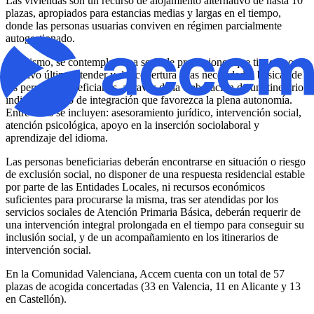
Las viviendas son un recurso de alojamiento alternativo de hasta 10
plazas, apropiados para estancias medias y largas en el tiempo,
donde las personas usuarias conviven en régimen parcialmente
autogestionado.
Asimismo, se contemplan una serie de prestaciones que tienen por
objetivo último atender y dar cobertura a las necesidades básicas de
las personas beneficiarias, a través de la elaboración de un itinerario
individualizado de integración que favorezca la plena autonomía.
Entre estas se incluyen: asesoramiento jurídico, intervención social,
atención psicológica, apoyo en la inserción sociolaboral y
aprendizaje del idioma.
Las personas beneficiarias deberán encontrarse en situación o riesgo
de exclusión social, no disponer de una respuesta residencial estable
por parte de las Entidades Locales, ni recursos económicos
suficientes para procurarse la misma, tras ser atendidas por los
servicios sociales de Atención Primaria Básica, deberán requerir de
una intervención integral prolongada en el tiempo para conseguir su
inclusión social, y de un acompañamiento en los itinerarios de
intervención social.
En la Comunidad Valenciana, Accem cuenta con un total de 57
plazas de acogida concertadas (33 en Valencia, 11 en Alicante y 13
en Castellón).