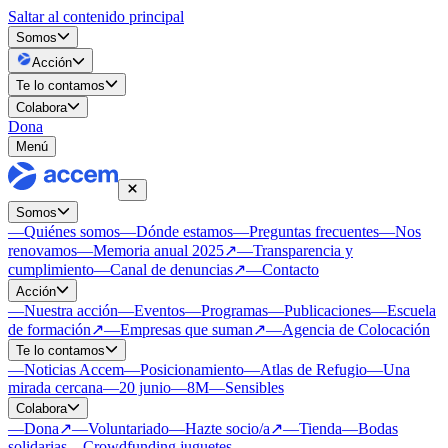
Saltar al contenido principal
Somos
Acción
Te lo contamos
Colabora
Dona
Menú
Somos
—
Quiénes somos
—
Dónde estamos
—
Preguntas frecuentes
—
Nos
renovamos
—
Memoria anual 2025
↗
—
Transparencia y
cumplimiento
—
Canal de denuncias
↗
—
Contacto
Acción
—
Nuestra acción
—
Eventos
—
Programas
—
Publicaciones
—
Escuela
de formación
↗
—
Empresas que suman
↗
—
Agencia de Colocación
Te lo contamos
—
Noticias Accem
—
Posicionamiento
—
Atlas de Refugio
—
Una
mirada cercana
—
20 junio
—
8M
—
Sensibles
Colabora
—
Dona
↗
—
Voluntariado
—
Hazte socio/a
↗
—
Tienda
—
Bodas
solidarias
—
Crowdfunding juguetes