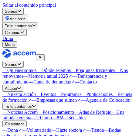
Saltar al contenido principal
Somos
Acción
Te lo contamos
Colabora
Dona
Menú
Somos
—
Quiénes somos
—
Dónde estamos
—
Preguntas frecuentes
—
Nos
renovamos
—
Memoria anual 2025
↗
—
Transparencia y
cumplimiento
—
Canal de denuncias
↗
—
Contacto
Acción
—
Nuestra acción
—
Eventos
—
Programas
—
Publicaciones
—
Escuela
de formación
↗
—
Empresas que suman
↗
—
Agencia de Colocación
Te lo contamos
—
Noticias Accem
—
Posicionamiento
—
Atlas de Refugio
—
Una
mirada cercana
—
20 junio
—
8M
—
Sensibles
Colabora
—
Dona
↗
—
Voluntariado
—
Hazte socio/a
↗
—
Tienda
—
Bodas
solidarias
—
Crowdfunding juguetes