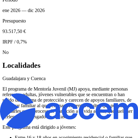
ene 2026
— dic 2026
Presupuesto
93.517,50 €
IRPF / 0,7%
No
Localidades
Guadalajara y Cuenca
El programa de Mentoría Juvenil (MJ) apoya, mediante personas
referentes adultas, jóvenes vulnerables que se encuentran o han
salido del sistema de protección y carecen de apoyos familiares, de
un hogar familiar al que retornar, referentes adultos que puedan
ayudarles en su proceso de transición a la vida adulta, que suele ser
acelerado y arriesgado en su caso.
Este programa está dirigido a jóvenes:
Entre 16 y 18 años en acogimiento residencial o familiar que