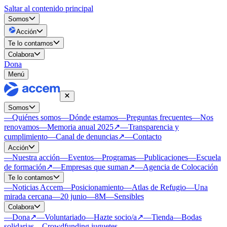
Saltar al contenido principal
Somos
Acción
Te lo contamos
Colabora
Dona
Menú
Somos
—
Quiénes somos
—
Dónde estamos
—
Preguntas frecuentes
—
Nos
renovamos
—
Memoria anual 2025
↗
—
Transparencia y
cumplimiento
—
Canal de denuncias
↗
—
Contacto
Acción
—
Nuestra acción
—
Eventos
—
Programas
—
Publicaciones
—
Escuela
de formación
↗
—
Empresas que suman
↗
—
Agencia de Colocación
Te lo contamos
—
Noticias Accem
—
Posicionamiento
—
Atlas de Refugio
—
Una
mirada cercana
—
20 junio
—
8M
—
Sensibles
Colabora
—
Dona
↗
—
Voluntariado
—
Hazte socio/a
↗
—
Tienda
—
Bodas
solidarias
—
Crowdfunding juguetes