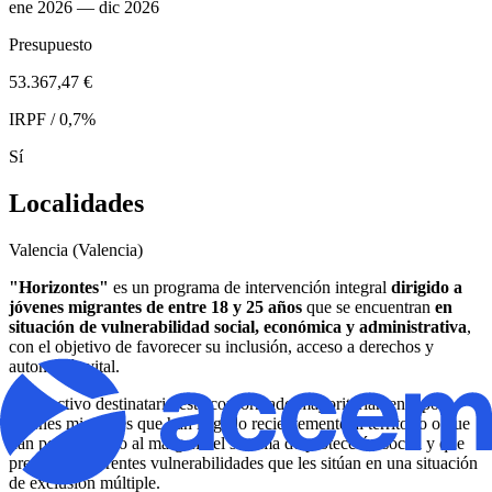
ene 2026
— dic 2026
Presupuesto
53.367,47 €
IRPF / 0,7%
Sí
Localidades
Valencia (Valencia)
"Horizontes"
es un programa de intervención integral
dirigido a
jóvenes migrantes de entre 18 y 25 años
que se encuentran
en
situación de vulnerabilidad social, económica y administrativa
,
con el objetivo de favorecer su inclusión, acceso a derechos y
autonomía vital.
El colectivo destinatario está conformado mayoritariamente por
jóvenes migrantes que han llegado recientemente al territorio o que
han permanecido al margen del sistema de protección social y que
presentan diferentes vulnerabilidades que les sitúan en una situación
de exclusión múltiple.