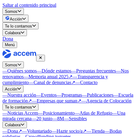
Saltar al contenido principal
Somos
Acción
Te lo contamos
Colabora
Dona
Menú
Somos
—
Quiénes somos
—
Dónde estamos
—
Preguntas frecuentes
—
Nos
renovamos
—
Memoria anual 2025
↗
—
Transparencia y
cumplimiento
—
Canal de denuncias
↗
—
Contacto
Acción
—
Nuestra acción
—
Eventos
—
Programas
—
Publicaciones
—
Escuela
de formación
↗
—
Empresas que suman
↗
—
Agencia de Colocación
Te lo contamos
—
Noticias Accem
—
Posicionamiento
—
Atlas de Refugio
—
Una
mirada cercana
—
20 junio
—
8M
—
Sensibles
Colabora
—
Dona
↗
—
Voluntariado
—
Hazte socio/a
↗
—
Tienda
—
Bodas
solidarias
—
Crowdfunding juguetes