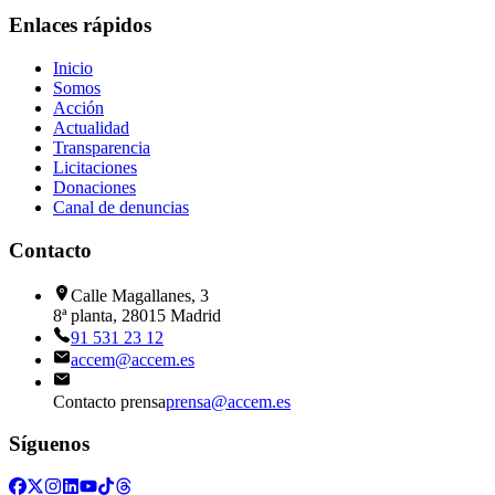
Enlaces rápidos
Inicio
Somos
Acción
Actualidad
Transparencia
Licitaciones
Donaciones
Canal de denuncias
Contacto
Calle Magallanes, 3
8ª planta, 28015 Madrid
91 531 23 12
accem@accem.es
Contacto prensa
prensa@accem.es
Síguenos