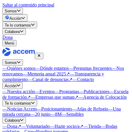
Saltar al contenido principal
Somos
Acción
Te lo contamos
Colabora
Dona
Menú
Somos
—
Quiénes somos
—
Dónde estamos
—
Preguntas frecuentes
—
Nos
renovamos
—
Memoria anual 2025
↗
—
Transparencia y
cumplimiento
—
Canal de denuncias
↗
—
Contacto
Acción
—
Nuestra acción
—
Eventos
—
Programas
—
Publicaciones
—
Escuela
de formación
↗
—
Empresas que suman
↗
—
Agencia de Colocación
Te lo contamos
—
Noticias Accem
—
Posicionamiento
—
Atlas de Refugio
—
Una
mirada cercana
—
20 junio
—
8M
—
Sensibles
Colabora
—
Dona
↗
—
Voluntariado
—
Hazte socio/a
↗
—
Tienda
—
Bodas
solidarias
—
Crowdfunding juguetes