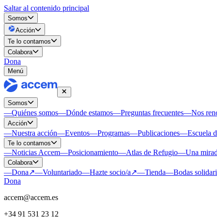
Saltar al contenido principal
Somos
Acción
Te lo contamos
Colabora
Dona
Menú
Somos
—
Quiénes somos
—
Dónde estamos
—
Preguntas frecuentes
—
Nos re
Acción
—
Nuestra acción
—
Eventos
—
Programas
—
Publicaciones
—
Escuela 
Te lo contamos
—
Noticias Accem
—
Posicionamiento
—
Atlas de Refugio
—
Una mirad
Colabora
—
Dona
↗
—
Voluntariado
—
Hazte socio/a
↗
—
Tienda
—
Bodas solidar
Dona
accem@accem.es
+34 91 531 23 12