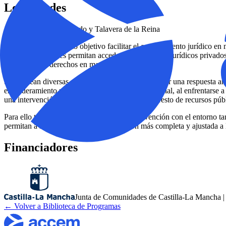
Localidades
Albacete, Cuenca, Toledo y Talavera de la Reina
El proyecto tiene como objetivo facilitar el asesoramiento jurídico en
económicos que les permitan acceder a los servicios jurídicos privados
garantizar sus derechos en material de extranjería.
Se plantean diversas acciones, que pretenden ofrecer una respuesta a
empoderamiento y fomento de la autonomía personal, al enfrentarse a v
una intervención integral en colaboración con el resto de recursos púb
Para ello también se pone en el foco, la intervención con el entorno t
permitan a su vez ofrecer una intervención más completa y ajustada a l
Financiadores
Junta de Comunidades de Castilla-La Mancha | 
← Volver a Biblioteca de Programas