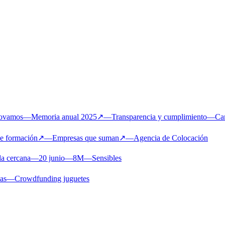
novamos
—
Memoria anual 2025
↗
—
Transparencia y cumplimiento
—
Ca
de formación
↗
—
Empresas que suman
↗
—
Agencia de Colocación
a cercana
—
20 junio
—
8M
—
Sensibles
ias
—
Crowdfunding juguetes