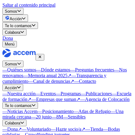
Saltar al contenido principal
Somos
Acción
Te lo contamos
Colabora
Dona
Menú
Somos
—
Quiénes somos
—
Dónde estamos
—
Preguntas frecuentes
—
Nos
renovamos
—
Memoria anual 2025
↗
—
Transparencia y
cumplimiento
—
Canal de denuncias
↗
—
Contacto
Acción
—
Nuestra acción
—
Eventos
—
Programas
—
Publicaciones
—
Escuela
de formación
↗
—
Empresas que suman
↗
—
Agencia de Colocación
Te lo contamos
—
Noticias Accem
—
Posicionamiento
—
Atlas de Refugio
—
Una
mirada cercana
—
20 junio
—
8M
—
Sensibles
Colabora
—
Dona
↗
—
Voluntariado
—
Hazte socio/a
↗
—
Tienda
—
Bodas
solidarias
—
Crowdfunding juguetes