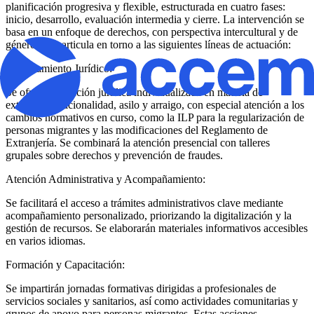
planificación progresiva y flexible, estructurada en cuatro fases:
inicio, desarrollo, evaluación intermedia y cierre. La intervención se
basa en un enfoque de derechos, con perspectiva intercultural y de
género, y se articula en torno a las siguientes líneas de actuación:
​Asesoramiento Jurídico:
​Se ofrecerá atención jurídica individualizada en materia de
extranjería, nacionalidad, asilo y arraigo, con especial atención a los
cambios normativos en curso, como la ILP para la regularización de
personas migrantes y las modificaciones del Reglamento de
Extranjería. Se combinará la atención presencial con talleres
grupales sobre derechos y prevención de fraudes.
​Atención Administrativa y Acompañamiento:
​Se facilitará el acceso a trámites administrativos clave mediante
acompañamiento personalizado, priorizando la digitalización y la
gestión de recursos. Se elaborarán materiales informativos accesibles
en varios idiomas.
​Formación y Capacitación:
​Se impartirán jornadas formativas dirigidas a profesionales de
servicios sociales y sanitarios, así como actividades comunitarias y
grupos de apoyo para personas migrantes. Estas acciones