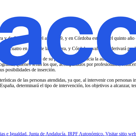
tera y de Sevilla desde el año 2019, y en Córdoba este será el quinto añ
lla y cuatro en Jerez de la Frontera, y Córdoba evaluará y derivará pos
cogidas en el diseño de su propio proceso hacia la autonomía y así posi
programa, quienes serán los que, acompañados por profesionales, realicen
sus posibilidades de inserción.
erísticas de las personas atendidas, ya que, al intervenir con personas 
en España, determinará el tipo de intervención, los objetivos a alcanzar,
ilias e Igualdad. Junta de Andalucía. IRPF Autonómico.​
Visitar sitio w