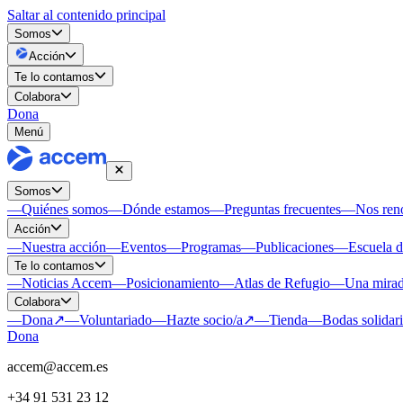
Saltar al contenido principal
Somos
Acción
Te lo contamos
Colabora
Dona
Menú
Somos
—
Quiénes somos
—
Dónde estamos
—
Preguntas frecuentes
—
Nos re
Acción
—
Nuestra acción
—
Eventos
—
Programas
—
Publicaciones
—
Escuela 
Te lo contamos
—
Noticias Accem
—
Posicionamiento
—
Atlas de Refugio
—
Una mirad
Colabora
—
Dona
↗
—
Voluntariado
—
Hazte socio/a
↗
—
Tienda
—
Bodas solidar
Dona
accem@accem.es
+34 91 531 23 12