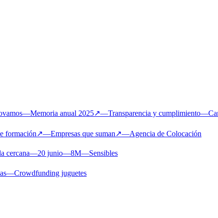
novamos
—
Memoria anual 2025
↗
—
Transparencia y cumplimiento
—
Ca
de formación
↗
—
Empresas que suman
↗
—
Agencia de Colocación
a cercana
—
20 junio
—
8M
—
Sensibles
ias
—
Crowdfunding juguetes