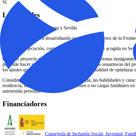
Sí
Localidades
​​Córdoba, Jerez de la Frontera y Sevilla
​​Este proyecto se lleva desarrollando en las sedes de Jerez de la Fron
​Este año de ejecución, contamos con cuatro plazas de acogida en Sevi
​Con este proyecto pretendemos acompañar a las personas inmigrantes a
pretende hacer protagonista de todo el proceso a los usuarios/as del 
los ajustes que se consideren oportunos con la finalidad de optimizar 
​Considerando siempre, como punto de partida, las habilidades y caract
residencia, habilidades lingüísticas, si tienen o no cargas familiares 
autonomía personal.​
Financiadores
​​Consejería de Inclusión Social, Juventud, Fam